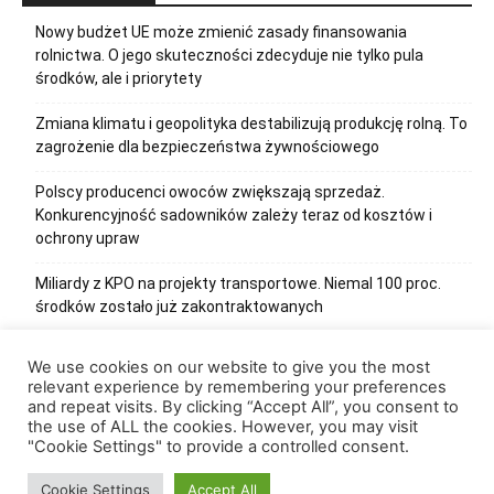
Nowy budżet UE może zmienić zasady finansowania
rolnictwa. O jego skuteczności zdecyduje nie tylko pula
środków, ale i priorytety
Zmiana klimatu i geopolityka destabilizują produkcję rolną. To
zagrożenie dla bezpieczeństwa żywnościowego
Polscy producenci owoców zwiększają sprzedaż.
Konkurencyjność sadowników zależy teraz od kosztów i
ochrony upraw
Miliardy z KPO na projekty transportowe. Niemal 100 proc.
środków zostało już zakontraktowanych
Administracja skarbowa wie o podatnikach coraz więcej.
We use cookies on our website to give you the most
Tradycyjne kontrole zastępowane są czynnościami
relevant experience by remembering your preferences
sprawdzającymi
and repeat visits. By clicking “Accept All”, you consent to
the use of ALL the cookies. However, you may visit
"Cookie Settings" to provide a controlled consent.
Cookie Settings
Accept All